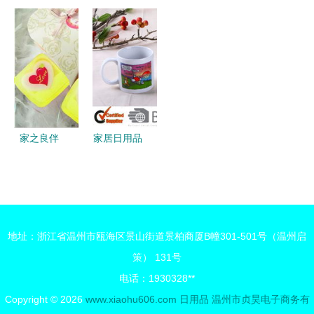
站式零食与
浆”与子宫
的延展设计
利器 JX
日用品采购
健康谣言的
从平面展开
504不锈钢
平台
真相
图到立体体
喷油壶，畅
验
销国内外的
厨房与烧烤
新宠
家之良伴
家居日用品
不可或缺的
提升生活品
家居日用品
质的隐形助
手
地址：浙江省温州市瓯海区景山街道景柏商厦B幢301-501号（温州启
策） 131号
电话：1930328**
Copyright © 2026
www.xiaohu606.com
日用品
温州市贞昊电子商务有