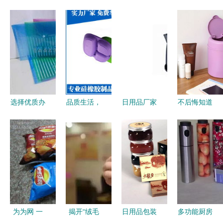
选择优质办
品质生活，
日用品厂家
不后悔知道
公用品供应
源于细节
的角色与挑
的8个生活
商 解析苍
——走进三
战 从生产
窍门与日用
南县名华日
义日用品厂
到日常生活
品，聪明主
用品厂的产
的桥梁
妇都悄悄备
品与服务
上了
为为网 一
揭开“绒毛
日用品包装
多功能厨房