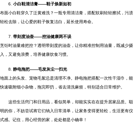
6.
小白鞋清洁膏——鞋子焕新如初
布面小白鞋穿久了泛黄难洗？一瓶专用清洁膏，搭配软刷轻轻擦拭，污渍
轻松去除，让心爱的鞋子恢复洁白，延长使用寿命。
7.
带刻度油壶——控油健康两不误
烹饪时油量难把控？透明带刻度的油壶，让你精准控制用油量，既减少摄
入，又避免浪费，培养健康饮食习惯。
8.
静电拖把——毛发灰尘一扫光
地面上的头发、宠物毛絮总是清理不净。静电拖把搭配一次性干湿巾，能
快速吸附细小杂物，拖完即扔，省去清洗麻烦，特别适合日常维护。
这些生活窍门和日用品，看似简单，却能实实在在提升居家品质。聪
明的你，不妨尝试将它们纳入日常清单，让家务变得更轻松，生活更有仪
式感。记住，用心经营的家，处处都是小确幸！