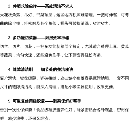
2.
伸缩式除尘掸——高处清洁不求人
天花板角落、吊灯、书架顶层，这些地方积灰难清理。一把可伸缩、可弯
曲的除尘掸，轻松触及各个角落，掸头可替换清洗，省时省力。
3.
多功能切菜器——厨房效率神器
切丝、切片、切花，一把多功能切菜器全搞定，尤其适合处理土豆、黄瓜
等蔬菜，均匀快速，还能避免伤手，让下厨变得轻松有趣。
4.
缝隙清洁刷——细节处的整洁秘诀
窗户滑轨、键盘缝隙、瓷砖接缝，这些狭小角落容易藏污纳垢。一套不同
尺寸的缝隙清洁刷，能深入清理，搭配小吸尘器使用，效果更佳。
5.
可重复使用硅胶盖——剩菜保鲜好帮手
告别一次性保鲜膜！食品级硅胶盖弹性好，能紧密贴合各种碗盘，密封保
鲜，减少浪费，环保又经济。