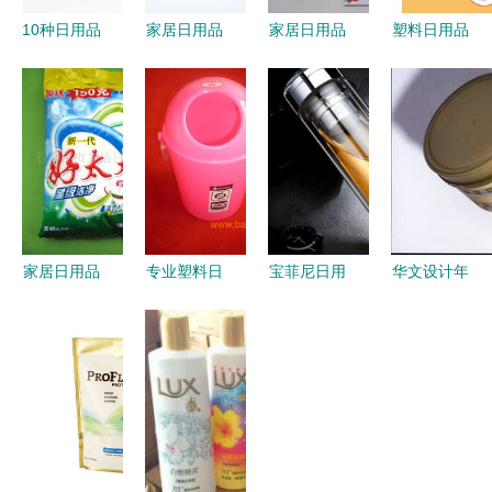
10种日用品
家居日用品
家居日用品
塑料日用品
的最佳使用
日常生活的
打造舒适生
生产、批发
量，你用对
温馨伴侣
活的日常艺
与供应的全
了吗？
术
方位解析
家居日用品
专业塑料日
宝菲尼日用
华文设计年
构建舒适生
用品模具厂
品 品质生
鉴包装卷·
活的基本要
家 一站式
活新选择与
日用品篇
素
供应高品质
最新产品展
日用之美，
塑料垃圾桶
示
匠心之艺
模具开发解
决方案