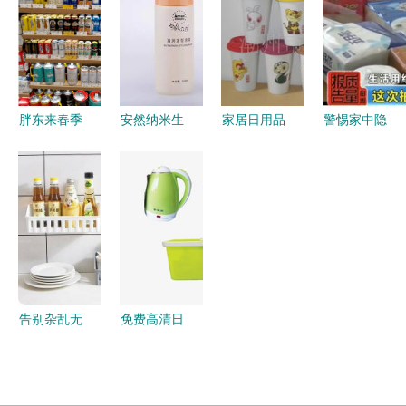
夏日用品的
加盟前景如
的真实价值
者
平凡美好
何？
胖东来春季
安然纳米生
家居日用品
警惕家中隐
主题陈列欣
活 科技赋
生活中的细
形杀手 央
赏 零售的
能，开启日
微之处，品
视曝光的四
艺术与生活
用品健康新
质的无声彰
大被禁日用
的诗意
体验
显
品，有的竟
会致癌！
告别杂乱无
免费高清日
章 用多功
用品设计素
能调味品收
材 千库网
纳架，还你
图片编号