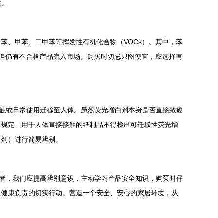
物。
苯、甲苯、二甲苯等挥发性有机化合物（VOCs）。其中，苯
，但仍有不合格产品流入市场。购买时切忌只图便宜，应选择有
接触或日常使用迁移至人体。虽然荧光增白剂本身是否直接致癌
确规定，用于人体直接接触的纸制品不得检出可迁移性荧光增
光剂）进行简易辨别。
费者，我们应提高辨别意识，主动学习产品安全知识，购买时仔
人健康负责的切实行动。营造一个安全、安心的家居环境，从