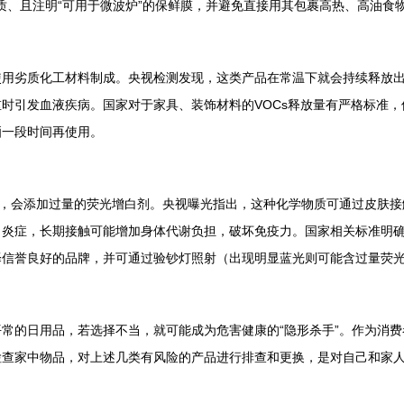
）材质、且注明“可用于微波炉”的保鲜膜，并避免直接用其包裹高热、高油食
用劣质化工材料制成。央视检测发现，这类产品在常温下就会持续释放出
时引发血液疾病。国家对于家具、装饰材料的VOCs释放量有严格标准
晒一段时间再使用。
”，会添加过量的荧光增白剂。央视曝光指出，这种化学物质可通过皮肤
、炎症，长期接触可能增加身体代谢负担，破坏免疫力。国家相关标准明
择信誉良好的品牌，并可通过验钞灯照射（出现明显蓝光则可能含过量荧
常的日用品，若选择不当，就可能成为危害健康的“隐形杀手”。作为消
检查家中物品，对上述几类有风险的产品进行排查和更换，是对自己和家