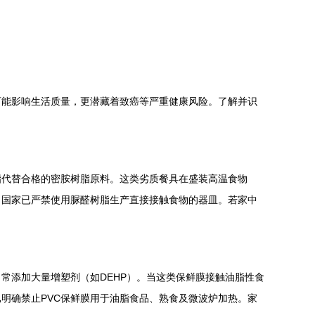
可能影响生活质量，更潜藏着致癌等严重健康风险。了解并识
脂代替合格的密胺树脂原料。这类劣质餐具在盛装高温食物
。国家已严禁使用脲醛树脂生产直接接触食物的器皿。若家中
常添加大量增塑剂（如DEHP）。当这类保鲜膜接触油脂性食
明确禁止PVC保鲜膜用于油脂食品、熟食及微波炉加热。家