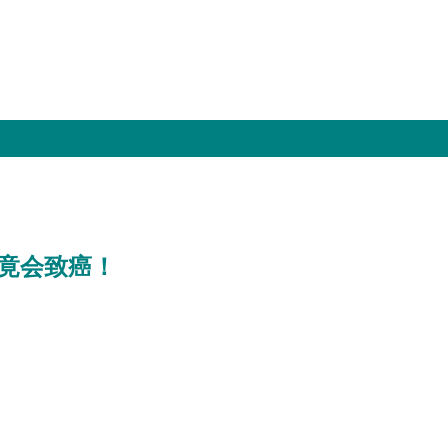
竟会致癌！