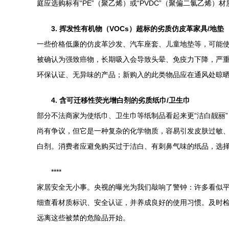
庭应选购标有“PE”（聚乙烯）或“PVDC”（聚偏二氯乙烯
3. 挥发性有机物（VOCs）超标的劣质仿皮革家具/地垫
一些价格低廉的仿皮革沙发、汽车座套、儿童地垫等，可能使
被确认为强致癌物，长期吸入会导致头晕、免疫力下降，严重
环保认证、无异味的产品；新购入的此类物品应在通风处晾
4. 含可迁移性荧光增白剂的劣质纸巾/卫生巾
部分不法商家为使纸巾、卫生巾等纸制品看起来更“洁白靓丽
尚有争议，但它是一种复杂的化学物质，容易引发皮肤过敏
白剂。消费者应避免购买过于洁白、有刺鼻气味的纸品，选
****
家居安全无小事。央视的曝光为我们敲响了警钟：许多看似平
细查看材质标识、安全认证，并养成良好的使用习惯。及时
远离这些被禁的危险品开始。