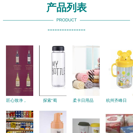
产品列表
PRODUCT
----------------
匠心致净，
探索“蜀
柔卡日用品
杭州齐峰日
品质常伴
锐”日用品
加盟 图片
用品 品质
——走进顺
产品魅力与
与产品背后
生活的守护
夏日用品的
加盟前景如
的真实价值
者