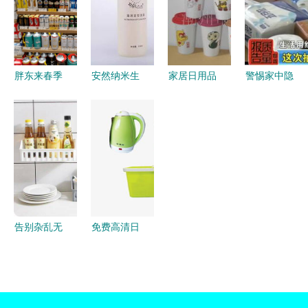
平凡美好
何？
胖东来春季
安然纳米生
家居日用品
警惕家中隐
主题陈列欣
活 科技赋
生活中的细
形杀手 央
赏 零售的
能，开启日
微之处，品
视曝光的四
艺术与生活
用品健康新
质的无声彰
大被禁日用
的诗意
体验
显
品，有的竟
会致癌！
告别杂乱无
免费高清日
章 用多功
用品设计素
能调味品收
材 千库网
纳架，还你
图片编号